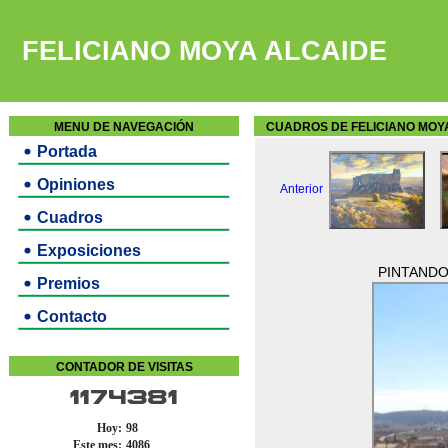
FELICIANO MOYA ALCAIDE
MENU DE NAVEGACIÓN
CUADROS DE FELICIANO MOY
Portada
Opiniones
Anterior
Cuadros
Exposiciones
PINTANDO
Premios
Contacto
CONTADOR DE VISITAS
1174381
Hoy:
98
Este mes:
4086