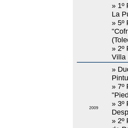
» 1º 
La P
» 5º 
"Cof
(Tole
» 2º
Villa
» Du
Pintu
» 7º
"Pie
» 3º
2009
Desp
» 2º