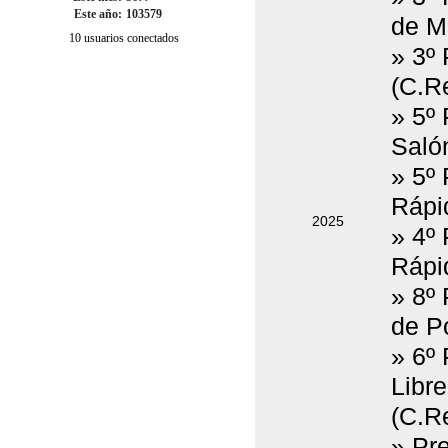
Este año:
103579
de M
10 usuarios conectados
» 3º 
(C.Re
» 5º
Salón
» 5º
Rápi
2025
» 4º
Rápid
» 8º
de Po
» 6º 
Libr
(C.Re
» Pr