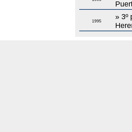
Puert
» 3º 
1995
Here