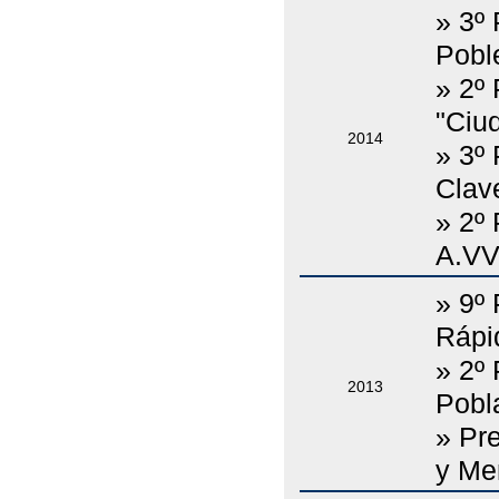
» 3º 
Poble
» 2º
"Ciu
2014
» 3º
Clave
» 2º
A.VV
» 9º
Rápi
» 2º 
2013
Pobl
» Pre
y Men