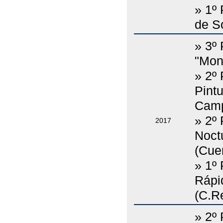
» 1º
de S
» 3º
"Mont
» 2º
Pint
Camp
» 2º
2017
Noct
(Cue
» 1º
Rápi
(C.Re
» 2º