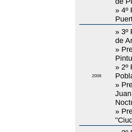
de Pu
» 4º
Puert
» 3º
de A
» Pr
Pint
» 2º 
Pobl
2008
» Pr
Juan
Noct
» Pre
"Ciu