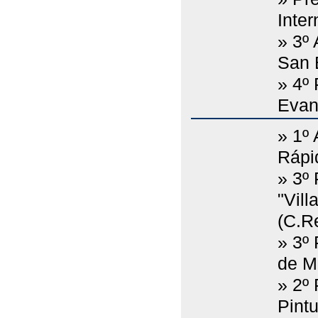
Inter
» 3º
San 
» 4º
Evan
» 1º
Rápi
» 3º
"Vill
(C.Re
» 3º
de M
» 2º
Pint