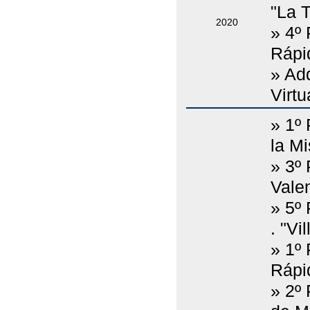
"La T
2020
» 4º
Rápi
» Adq
Virtu
» 1º
la Mi
» 3º 
Vale
» 5º
. "Vi
» 1º
Rápi
» 2º