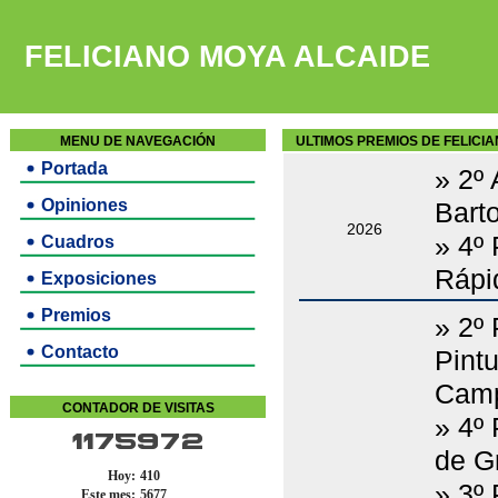
FELICIANO MOYA ALCAIDE
MENU DE NAVEGACIÓN
ULTIMOS PREMIOS DE FELICI
Portada
» 2º
Opiniones
Bart
2026
» 4º
Cuadros
Rápi
Exposiciones
Premios
» 2º
Contacto
Pint
Camp
CONTADOR DE VISITAS
» 4º
1175972
de Gr
Hoy:
410
» 3º
Este mes:
5677