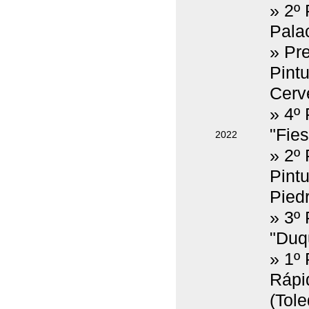
» 2º
Pala
» Pre
Pintu
Cerv
» 4º
"Fie
2022
» 2º
Pint
Pied
» 3º
"Duqu
» 1º
Rápi
(Tole