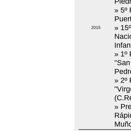
Pied
» 5º
Puert
» 15
2015
Naci
Infan
» 1º
"San
Pedr
» 2º
"Vir
(C.Re
» Pr
Rápi
Muño