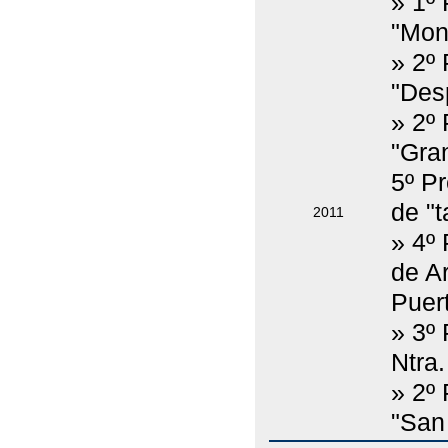
» 1º
"Mon
» 2º
"Des
» 2º 
"Gra
5º P
de "t
2011
» 4º
de Ar
Puert
» 3º
Ntra
» 2º
"San