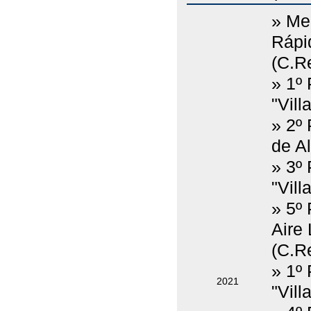
» Me
Rápid
(C.Re
» 1º 
"Vill
» 2º
de A
» 3º
"Vill
» 5º 
Aire
(C.Re
» 1º
2021
"Vill