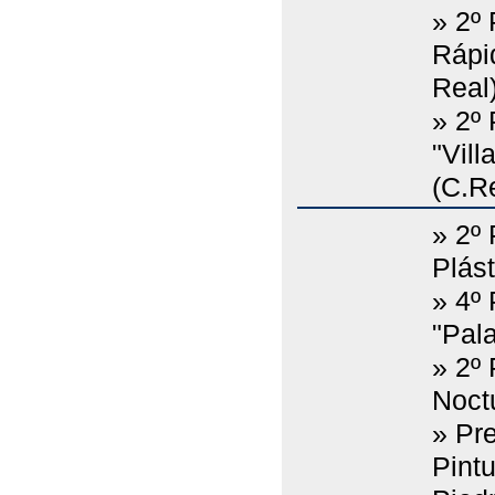
» 2º
Rápid
Real)
» 2º
"Vil
(C.Re
» 2º
Plást
» 4º
"Pala
» 2º
Noct
» Pr
Pint