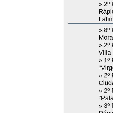
» 2º
Rápi
Lati
» 8º
Moral
» 2º
Villa
» 1º
"Vir
» 2º
Ciud
» 2º
"Pala
» 3º