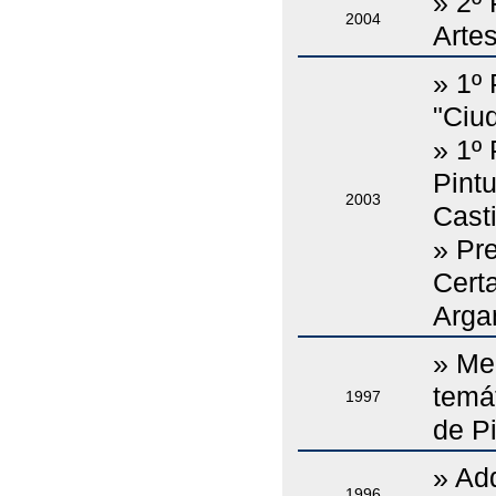
» 2º
2004
Arte
» 1º
"Ciu
» 1º
Pintu
2003
Cast
» Pr
Cert
Argam
» Me
temá
1997
de Pi
» Adq
1996