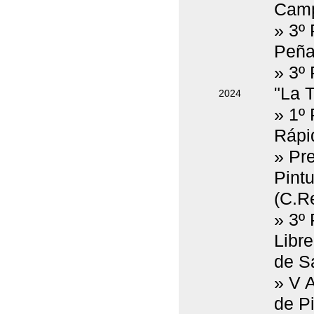
Camp
» 3º
Peña
» 3º
"La T
2024
» 1º
Rápid
» Pr
Pint
(C.Re
» 3º 
Libre
de S
» V 
de Pi