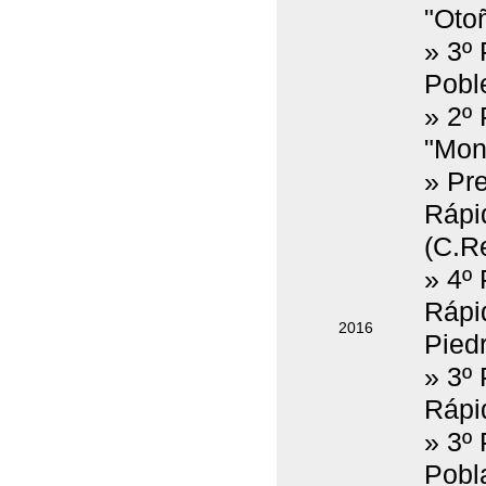
"Oto
» 3º
Poble
» 2º
"Mon
» Pr
Rápi
(C.Re
» 4º
Rápi
2016
Pied
» 3º
Rápid
» 3º 
Pobla