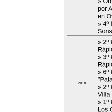
» Obt
por 
en O
» 4º
Sons
» 2º
Rápid
» 3º
Rápid
» 6º
"Pala
2018
» 2º 
Villa
» 1º
Los 