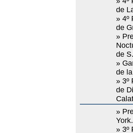
» 4º
de L
» 4º 
de G
» Pr
Noct
de S.
» Ga
de l
» 3º
de D
Calat
» Pr
York.
» 3º