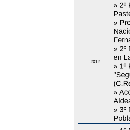
» 2º
Past
» Pr
Nacio
Fern
» 2º
en La
2012
» 1º
"Seg
(C.Re
» Ac
Alde
» 3º 
Pobl