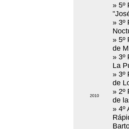
» 5º
"Jos
» 3º
Noct
» 5º
de Mo
» 3º
La Pu
» 3º
de L
» 2º
2010
de la
» 4º 
Rápi
Bart