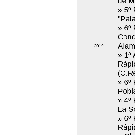
de M
» 5º
"Pala
» 6º 
Concu
Alam
2019
» 1ª
Rápi
(C.Re
» 6º 
Pobl
» 4º
La S
» 6º
Rápid