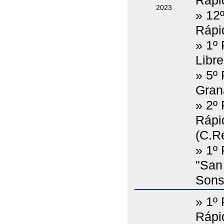
Rápid
2023
» 12
Rápid
» 1º
Libre
» 5º
Graná
» 2º
Rápi
(C.Re
» 1º
"San
Sons
» 1º
Rápid